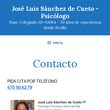
Saltar
José Luis Sánchez de Cueto -
al
Psicólogo
contenido
Num. Colegiado AN-03064 – 30 años de experiencia
desde Sevilla
Menú
Contacto
PIDA CITA POR TELÉFONO
670 90 62 79