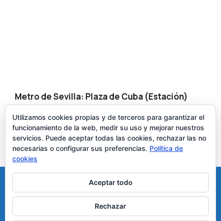
Metro de Sevilla: Plaza de Cuba (Estación)
Autobuses urbanos TUSSAM. C1, C2, 5, 6, 41
Utilizamos cookies propias y de terceros para garantizar el
Interurbanos desde el Aljarafe y otros pueblos
funcionamiento de la web, medir su uso y mejorar nuestros
cercanos a Sevilla.
servicios. Puede aceptar todas las cookies, rechazar las no
Teléfono / Whatsapp:
670 906 279
necesarias o configurar sus preferencias.
Política de
cookies
José Luis Sánchez de Cueto - Psicólogo y Sexólogo en
Aceptar todo
Sevilla
Calle Virgen de Luján 18, 3º9 - 41011 Sevilla
Rechazar
Teléfono 670 906 279