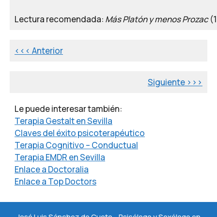
Lectura recomendada:
Más Platón y menos Prozac
(1
<<< Anterior
Siguiente >>>
Le puede interesar también:
Terapia Gestalt en Sevilla
Claves del éxito psicoterapéutico
Terapia Cognitivo – Conductual
Terapia EMDR en Sevilla
Enlace a Doctoralia
Enlace a Top Doctors
José Luis Sánchez de Cueto - Psicólogo y Sexólogo en